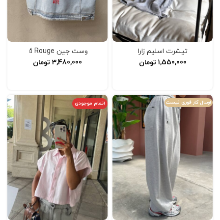
تیشرت اسلیم زارا
وست جین Rouge💄
1,550,000
تومان
3,480,000
تومان
انتخاب گزینه‌ها
افزودن به سبد خرید
ارسال کار فوری نیست
اتمام موجودی