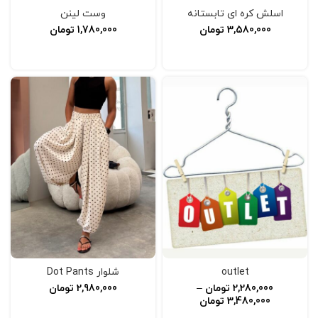
اسلش کره ای تابستانه
وست لینن
3,580,000
تومان
1,780,000
تومان
انتخاب گزینه‌ها
انتخاب گزینه‌ها
outlet
شلوار Dot Pants
2,280,000
تومان
–
2,980,000
تومان
3,480,000
تومان
افزودن به سبد خرید