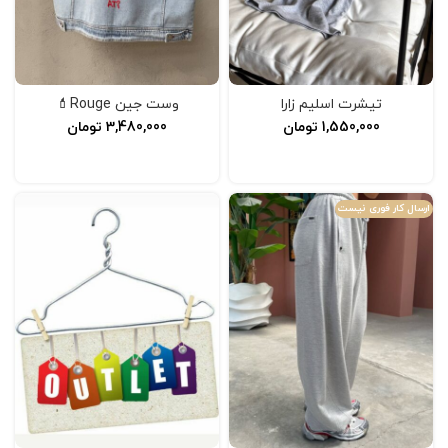
تیشرت اسلیم زارا
وست جین Rouge💄
1,550,000
تومان
3,480,000
تومان
انتخاب گزینه‌ها
افزودن به سبد خرید
ارسال کار فوری نیست