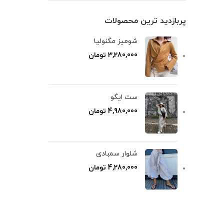
پربازدید ترین محصولات
شومیز مگنولیا
3,280,000
تومان
ست ایگو
4,980,000
تومان
شلوار سمبادی
4,280,000
تومان