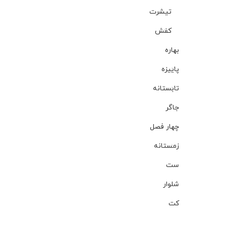
تیشرت
کفش
بهاره
پاییزه
تابستانه
جاگر
چهار فصل
زمستانه
ست
شلوار
کت