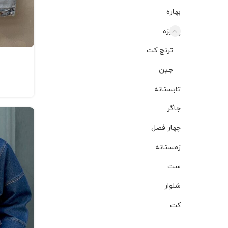
بهاره
پاییزه
ترنچ کت
جین
تابستانه
جاگر
چهار فصل
زمستانه
ست
شلوار
کت