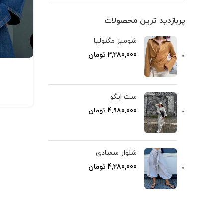
پربازدید ترین محصولات
شومیز مگنولیا
3,280,000
تومان
ست ایگو
4,980,000
تومان
شلوار سمبادی
4,280,000
تومان