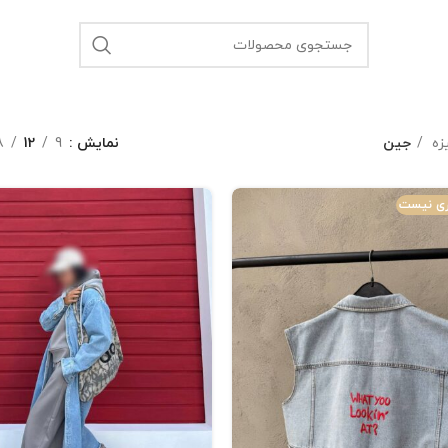
یزه
جین
نمایش
9
12
8
وری نیست