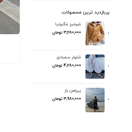
پربازدید ترین محصولات
شومیز مگنولیا
3,280,000
تومان
شلوار سمبادی
4,280,000
تومان
پیراهن راز
3,980,000
تومان