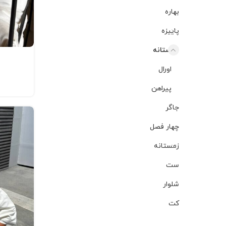
بهاره
پاییزه
تابستانه
اورال
پیراهن
جاگر
چهار فصل
زمستانه
ست
شلوار
کت