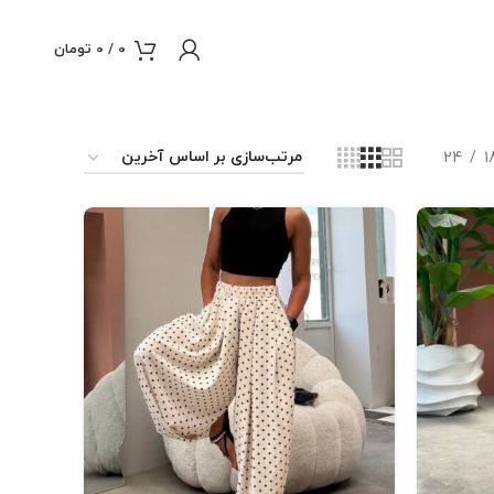
0
/
0
تومان
24
1