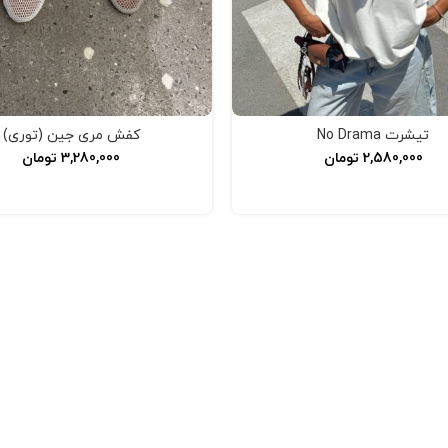
تیشرت No Drama
کفش مری جین (توری)
2,580,000
تومان
3,280,000
تومان
افزودن به سبد خرید
انتخاب گزینه‌ها