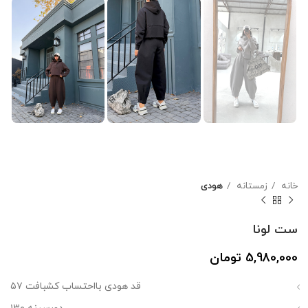
خانه
زمستانه
هودی
ست لونا
5,980,000
تومان
قد هودی بااحتساب کشبافت ۵۷