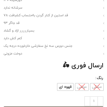
دورسینه ۱۳۰
سرشانه ندارد
قد استین از کنار گردن بااحتساب کشبافت ۷۸
قد جاگر ۹۳
بسیاررررر ازاد و گشاد
کمر کش دارد
جنس دورس سه نخ سفارشی خارخورده درجه یک
دوخت مزونی
ارسال فوری 🛵
رنگ
مشکی
موشی
قهوه ای