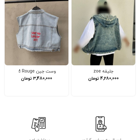
جلیقه zoe
وست جین Rouge💄
4,280,000
تومان
3,480,000
تومان
افزودن به سبد خرید
افزودن به سبد خرید