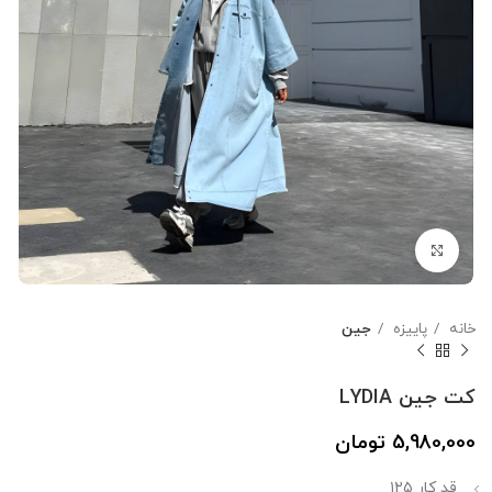
بزرگنمایی تصویر
خانه
پاییزه
جین
کت جین LYDIA
5,980,000
تومان
قد کار ۱۲۵