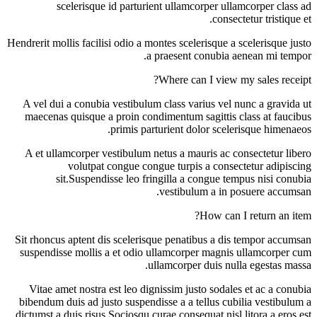
scelerisque id parturient ullamcorper ullamcorper class ad
consectetur tristique et.
Hendrerit mollis facilisi odio a montes scelerisque a scelerisque justo
a praesent conubia aenean mi tempor.
Where can I view my sales receipt?
A vel dui a conubia vestibulum class varius vel nunc a gravida ut
maecenas quisque a proin condimentum sagittis class at faucibus
primis parturient dolor scelerisque himenaeos.
A et ullamcorper vestibulum netus a mauris ac consectetur libero
volutpat congue congue turpis a consectetur adipiscing
sit.Suspendisse leo fringilla a congue tempus nisi conubia
vestibulum a in posuere accumsan.
How can I return an item?
Sit rhoncus aptent dis scelerisque penatibus a dis tempor accumsan
suspendisse mollis a et odio ullamcorper magnis ullamcorper cum
ullamcorper duis nulla egestas massa.
Vitae amet nostra est leo dignissim justo sodales et ac a conubia
bibendum duis ad justo suspendisse a a tellus cubilia vestibulum a
dictumst a duis risus.Sociosqu curae consequat nisl litora a eros est