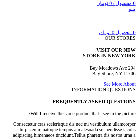
0
محصول
/
0
تومان
منو
0
محصول
0
تومان
OUR STORES
VISIT OUR NEW
STORE IN NEW YORK
294 Bay Meadows Ave.
Bay Shore, NY 11706
See More About
INFORMATION QUESTIONS
FREQUENTLY ASKED QUESTIONS
Will I receive the same product that I see in the picture?
Consectetur cras scelerisque dis nec mi vestibulum ullamcorper
turpis enim natoque tempus a malesuada suspendisse iaculis
adipiscing himenaeos tincidunt.Tellus pharetra dis nostra urna a