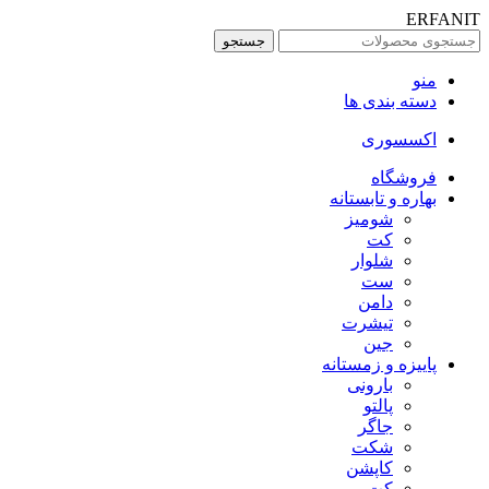
ERFANIT
جستجو
منو
دسته بندی ها
اکسسوری
فروشگاه
بهاره و تابستانه
شومیز
کت
شلوار
ست
دامن
تیشرت
جین
پاییزه و زمستانه
بارونی
پالتو
جاگر
شکت
کاپشن
کت