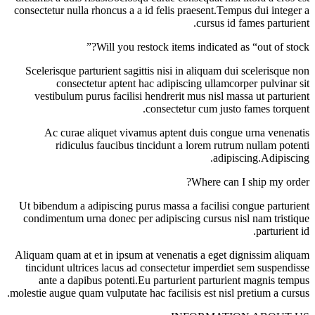
consectetur nulla rhoncus a a id felis praesent.Tempus dui integer a
cursus id fames parturient.
Will you restock items indicated as “out of stock?”
Scelerisque parturient sagittis nisi in aliquam dui scelerisque non
consectetur aptent hac adipiscing ullamcorper pulvinar sit
vestibulum purus facilisi hendrerit mus nisl massa ut parturient
consectetur cum justo fames torquent.
Ac curae aliquet vivamus aptent duis congue urna venenatis
ridiculus faucibus tincidunt a lorem rutrum nullam potenti
adipiscing.Adipiscing.
Where can I ship my order?
Ut bibendum a adipiscing purus massa a facilisi congue parturient
condimentum urna donec per adipiscing cursus nisl nam tristique
parturient id.
Aliquam quam at et in ipsum at venenatis a eget dignissim aliquam
tincidunt ultrices lacus ad consectetur imperdiet sem suspendisse
ante a dapibus potenti.Eu parturient parturient magnis tempus
molestie augue quam vulputate hac facilisis est nisl pretium a cursus.