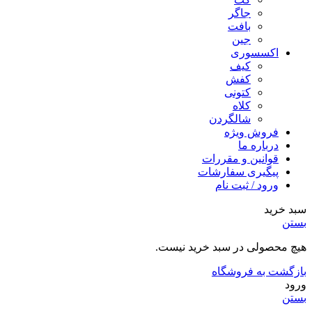
جاگر
بافت
جین
اکسسوری
کیف
کفش
کتونی
کلاه
شالگردن
فروش ویژه
درباره ما
قوانین و مقررات
پیگیری سفارشات
ورود / ثبت نام
سبد خرید
بستن
هیچ محصولی در سبد خرید نیست.
بازگشت به فروشگاه
ورود
بستن